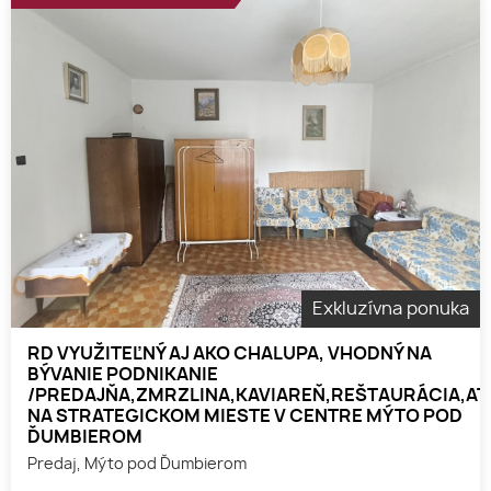
Exkluzívna ponuka
RD VYUŽITEĽNÝ AJ AKO CHALUPA, VHODNÝ NA
BÝVANIE PODNIKANIE
/PREDAJŇA,ZMRZLINA,KAVIAREŇ,REŠTAURÁCIA,AT
NA STRATEGICKOM MIESTE V CENTRE MÝTO POD
ĎUMBIEROM
Predaj, Mýto pod Ďumbierom