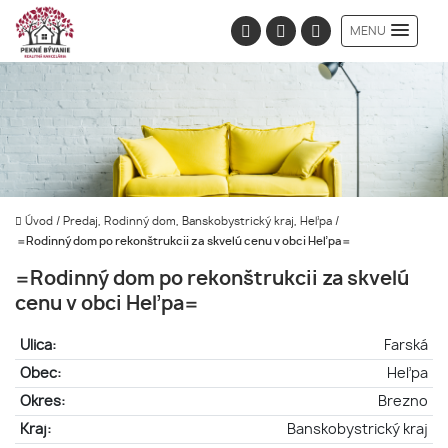
MENU
Úvod
/
Predaj, Rodinný dom, Banskobystrický kraj, Heľpa
/
=Rodinný dom po rekonštrukcii za skvelú cenu v obci Heľpa=
=Rodinný dom po rekonštrukcii za skvelú
cenu v obci Heľpa=
Ulica:
Farská
Obec:
Heľpa
Okres:
Brezno
Kraj:
Banskobystrický kraj