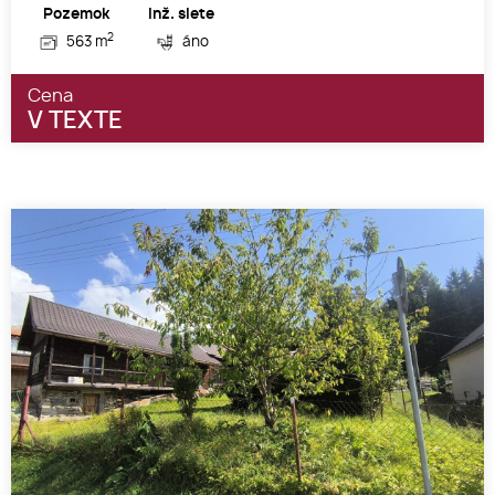
Pozemok
Inž. siete
2
563 m
áno
Cena
V TEXTE