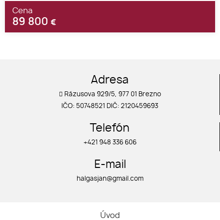
Cena
89 800
€
Adresa
Rázusova 929/5, 977 01 Brezno
IČO: 50748521 DIČ: 2120459693
Telefón
+421 948 336 606
E-mail
halgasjan@gmail.com
Úvod