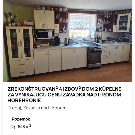
ZREKONŠTRUOVANÝ 4 IZBOVÝ DOM 2 KÚPEĽNE
ZA VYNIKAJÚCU CENU ZÁVADKA NAD HRONOM
HOREHRONIE
Predaj, Závadka nad Hronom
Pozemok
2
648 m