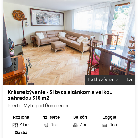
Exkluzívna ponuka
Krásne bývanie - 3i byt s altánkom a veľkou
záhradou 318 m2
Predaj, Mýto pod Ďumbierom
Rozloha
Inž. siete
Balkón
Loggia
2
91 m
áno
áno
áno
Garáž