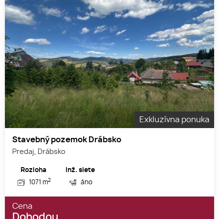
Exkluzívna ponuka
Stavebný pozemok Drábsko
Predaj, Drábsko
Rozloha
Inž. siete
2
1071 m
áno
Cena
Dohodou