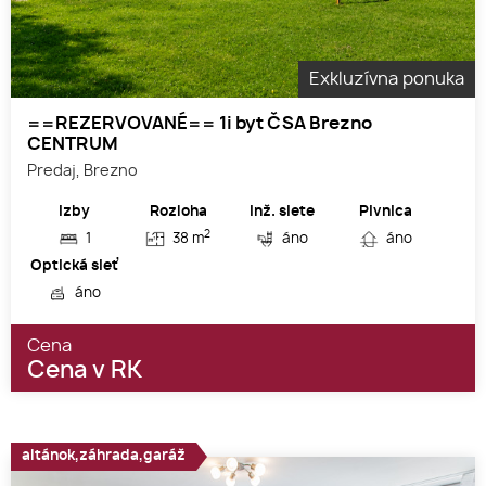
Exkluzívna ponuka
==REZERVOVANÉ== 1i byt ČSA Brezno
CENTRUM
Predaj, Brezno
Izby
Rozloha
Inž. siete
Pivnica
2
1
38 m
áno
áno
Optická sieť
áno
Cena
Cena v RK
altánok,záhrada,garáž