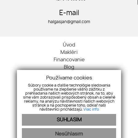
E-mail
halgasjan@gmail.com
Úvod
Makléri
Financovanie
Blog
Kontakt
Používame cookies
Ochrana osobných údajov
Súbory cookie a ďalšie technológie sledovania
Cookies
používame na zlepšenie vášho zážitku z
prehliadania našich webových stránok, na to, aby
Byty
sme vám zobrazovali prispôsobený obsah a cielené
reklamy, na analýzu návštevnosti našich webových
Domy
stránok a na pochopenie toho, odkiaľ naši
návštevníci prichádzajú.
Viac info
Nehnuteľnosti
Pozemky
SÚHLASÍM
Komerčné objekty
Ostatné
Nesúhlasím