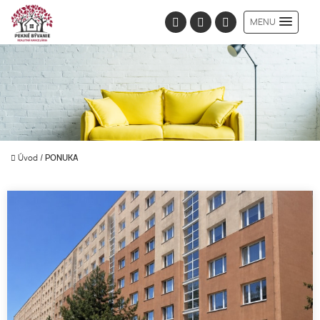
MENU
Úvod
/
PONUKA