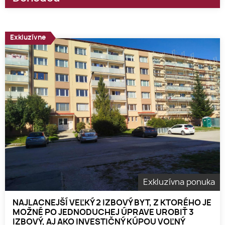
Exkluzívne
Exkluzívna ponuka
NAJLACNEJŠÍ VEĽKÝ 2 IZBOVÝ BYT, Z KTORÉHO JE
MOŽNÉ PO JEDNODUCHEJ ÚPRAVE UROBIŤ 3
IZBOVÝ, AJ AKO INVESTIČNÝ KÚPOU VOĽNÝ