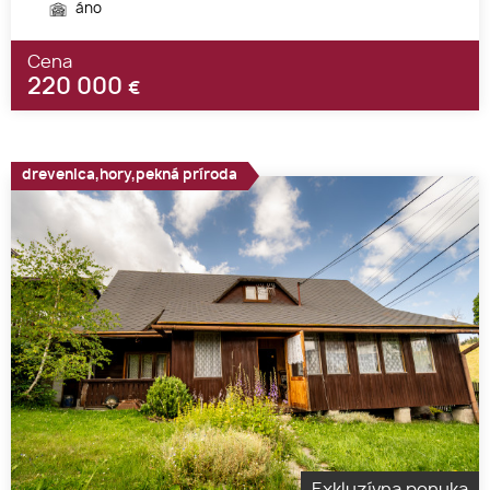
áno
Cena
220 000
€
drevenica,hory,pekná príroda