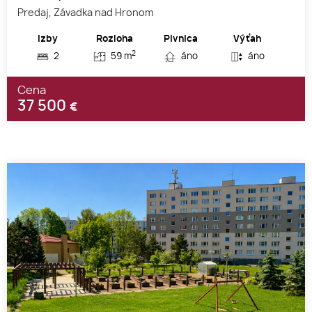
Predaj, Závadka nad Hronom
Izby
Rozloha
Pivnica
Výťah
2
2
59 m
áno
áno
Cena
37 500
€