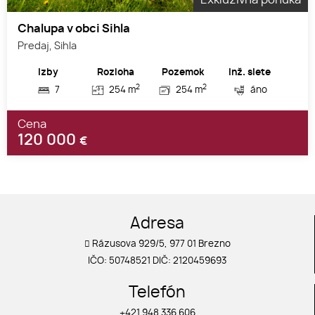
Exkluzívna ponuka
Chalupa v obci Sihla
Predaj, Sihla
Izby
Rozloha
Pozemok
Inž. siete
2
2
7
254 m
254 m
áno
Cena
120 000
€
Adresa
Rázusova 929/5, 977 01 Brezno
IČO: 50748521 DIČ: 2120459693
Telefón
+421 948 336 606