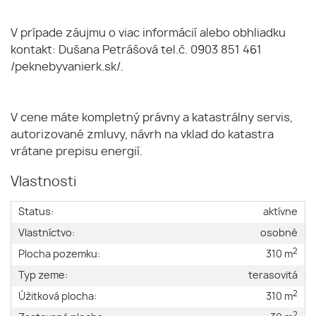
V prípade záujmu o viac informácií alebo obhliadku
kontakt: Dušana Petrášová tel.č. 0903 851 461
/peknebyvanierk.sk/.
V cene máte kompletný právny a katastrálny servis,
autorizované zmluvy, návrh na vklad do katastra
vrátane prepisu energií.
Vlastnosti
Status:
aktívne
Vlastníctvo:
osobné
2
Plocha pozemku:
310 m
Typ zeme:
terasovitá
2
Úžitková plocha:
310 m
2