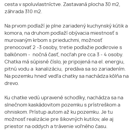
cesta v spoluvlastníctve. Zastavaná plocha 30 m2,
záhrada 310 m2.
Na prvom podlaží je plne zariadený kuchynský kútik a
komora, na druhom podlaží obývacia miestnosť s
murovaným krbom s prieduchmi, možnosť
prenocovať 2 -3 osoby, tretie podlažie podkrovie s
balkónom - nočná časť, nocľah pre cca 3 - 4 osoby.
Chatka má súpisné číslo, je pripojená na el. energiu,
pitnú vodu a kanalizáciu, predáva sa so zariadením.
Na pozemku hneď vedľa chatky sa nachádza kôlňa na
drevo.
Ku chatke vedú upravené schodíky, nachádza sa na
slnečnom kaskádovitom pozemku s prístreškom a
ohniskom. Prístup autom až ku pozemku. Je tu
možnosť realizácie pre šikovných kutilov, ale aj
priestor na oddych a trávenie voľného času.