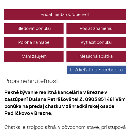
Pridať medzi obľúbené
Sledovať ponuku
Poslať známemu
Poloha na mape
Vytlačiť ponuku
Mám záujem
Mesačná splátka
Zdieľať na Facebooku
Popis nehnuteľnosti
Pekné bývanie realitná kancelária v Brezne v
zastúpení Dušana Petrášová tel.č. 0903 851 461 Vám
ponúka na predaj chatku v záhradkárskej osade
Padličkovo v Brezne.
Chatka je trojpodlažná, v pôvodnom stave, prístupová