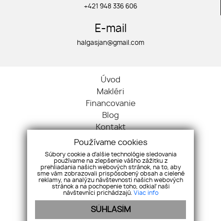
+421 948 336 606
E-mail
halgasjan@gmail.com
Úvod
Makléri
Financovanie
Blog
Kontakt
Ochrana osobných údajov
Používame cookies
Cookies
Súbory cookie a ďalšie technológie sledovania
používame na zlepšenie vášho zážitku z
Byty
prehliadania našich webových stránok, na to, aby
Domy
sme vám zobrazovali prispôsobený obsah a cielené
reklamy, na analýzu návštevnosti našich webových
Nehnuteľnosti
stránok a na pochopenie toho, odkiaľ naši
návštevníci prichádzajú.
Viac info
Pozemky
SÚHLASÍM
Komerčné objekty