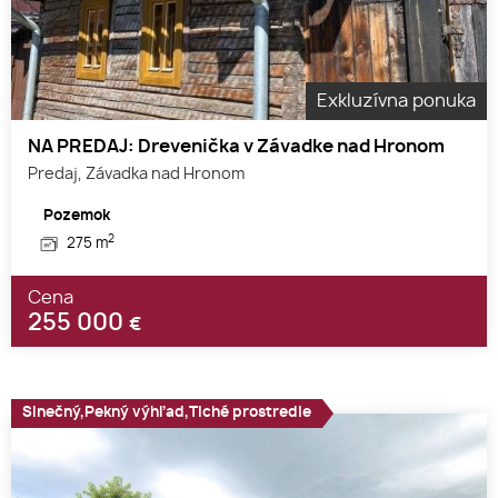
Exkluzívna ponuka
NA PREDAJ: Drevenička v Závadke nad Hronom
Predaj, Závadka nad Hronom
Pozemok
2
275 m
Cena
255 000
€
Slnečný,Pekný výhľad,Tiché prostredie