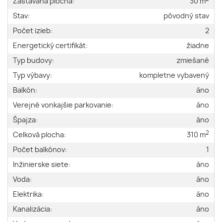
Zastavaná plocha:
30 m
Stav:
pôvodný stav
Počet izieb:
2
Energetický certifikát:
žiadne
Typ budovy:
zmiešané
Typ výbavy:
kompletne vybavený
Balkón:
áno
Verejné vonkajšie parkovanie:
áno
Špajza:
áno
2
Celková plocha:
310 m
Počet balkónov:
1
Inžinierske siete:
áno
Voda:
áno
Elektrika:
áno
Kanalizácia:
áno