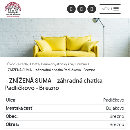
MENU
Úvod
/
Predaj, Chata, Banskobystrický kraj, Brezno
/
--ZNÍŽENÁ SUMA-- záhradná chatka Padličkovo - Brezno
--ZNÍŽENÁ SUMA-- záhradná chatka
Padličkovo - Brezno
Ulica:
Padličkovo
Mestská časť:
Bujakovo
Obec:
Brezno
Okres:
Brezno