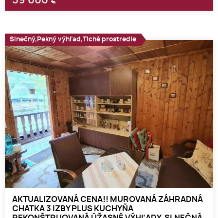
59 000
€
Slnečný,Pekný výhľad,Tiché prostredie
AKTUALIZOVANÁ CENA!! MUROVANÁ ZÁHRADNÁ
CHATKA 3 IZBY PLUS KUCHYŇA
REKONŠTRUOVANÁ ÚŽASNÉ VÝHĽADY, SLNEČNÁ