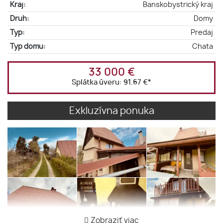
Kraj:
Banskobystrický kraj
Druh:
Domy
Typ:
Predaj
Typ domu:
Chata
33 000 €
Splátka úveru:
91.67 €
*
Exkluzívna ponuka
Zobraziť viac