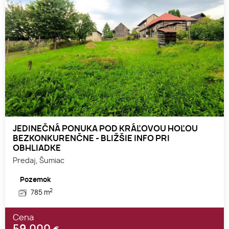
JEDINEČNÁ PONUKA POD KRÁĽOVOU HOĽOU
BEZKONKURENČNE - BLIŽŠIE INFO PRI
OBHLIADKE
Predaj, Šumiac
Pozemok
2
785 m
Cena