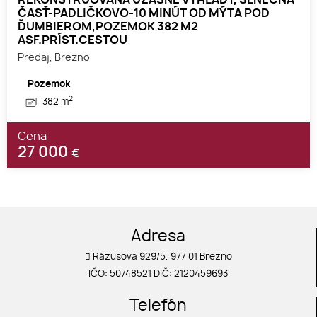
ČASŤ-PADLIČKOVO-10 MINÚT OD MÝTA POD
ĎUMBIEROM,POZEMOK 382 M2
ASF.PRÍST.CESTOU
Predaj, Brezno
Pozemok
2
382 m
Cena
27 000
€
Adresa
Rázusova 929/5, 977 01 Brezno
IČO: 50748521 DIČ: 2120459693
Telefón