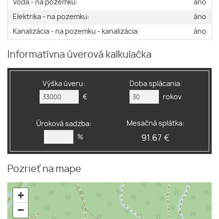
Voda - na pozemku:
áno
Elektrika - na pozemku:
áno
Kanalizácia - na pozemku - kanalizácia:
áno
Informatívna úverová kalkulačka
Výška úveru:
Doba splácania:
€
rokov
Mesačná splátka:
Úroková sadzba:
%
91.67 €
Pozrieť na mape
+
−