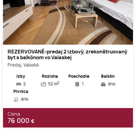
REZERVOVANÉ-predaj 2 izbový, zrekonštruovaný
byt s balkónom vo Valaskej
Predaj, Valaská
Izby
Rozloha
Poschodie
Balkón
2
2
52 m
1
áno
Pivnica
áno
Cena
76 000
€