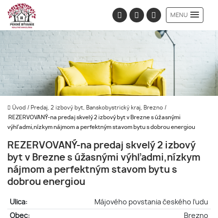
MENU
Úvod
/
Predaj, 2 izbový byt, Banskobystrický kraj, Brezno
/
REZERVOVANÝ-na predaj skvelý 2 izbový byt v Brezne s úžasnými
výhľadmi,nízkym nájmom a perfektným stavom bytu s dobrou energiou
REZERVOVANÝ-na predaj skvelý 2 izbový
byt v Brezne s úžasnými výhľadmi,nízkym
nájmom a perfektným stavom bytu s
dobrou energiou
Ulica:
Májového povstania českého ľudu
Obec:
Brezno