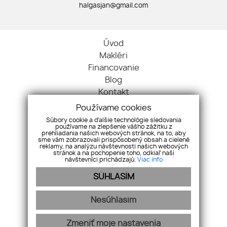
halgasjan@gmail.com
Úvod
Makléri
Financovanie
Blog
Kontakt
Ochrana osobných údajov
Používame cookies
Cookies
Súbory cookie a ďalšie technológie sledovania
používame na zlepšenie vášho zážitku z
Byty
prehliadania našich webových stránok, na to, aby
Domy
sme vám zobrazovali prispôsobený obsah a cielené
reklamy, na analýzu návštevnosti našich webových
Nehnuteľnosti
stránok a na pochopenie toho, odkiaľ naši
návštevníci prichádzajú.
Viac info
Pozemky
SÚHLASÍM
Komerčné objekty
Ostatné
Nesúhlasím
Zmeniť moje nastavenia