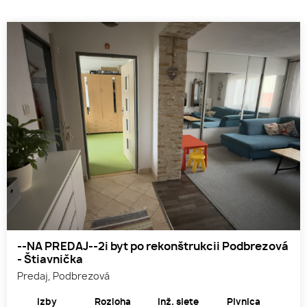
--NA PREDAJ--2i byt po rekonštrukcii Podbrezová
- Štiavnička
Predaj, Podbrezová
Izby
Rozloha
Inž. siete
Pivnica