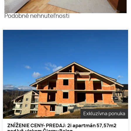
Podobné nehnuteľnosti
Exkluzívna ponuka
ZNÍŽENIE CENY- PREDAJ: 2i apartmán 57,57m2