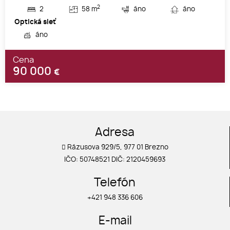
2
2
58 m
áno
áno
Optická sieť
áno
Cena
90 000
€
Adresa
Rázusova 929/5, 977 01 Brezno
IČO: 50748521 DIČ: 2120459693
Telefón
+421 948 336 606
E-mail