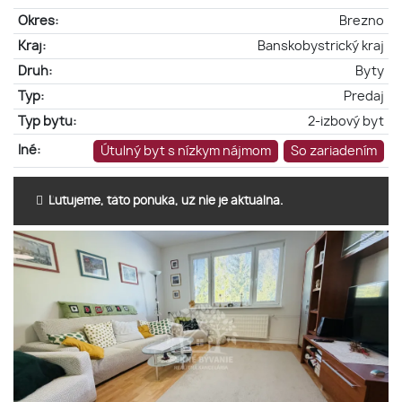
Okres:
Brezno
Kraj:
Banskobystrický kraj
Druh:
Byty
Typ:
Predaj
Typ bytu:
2-izbový byt
Iné:
Útulný byt s nízkym nájmom
So zariadením
Ľutujeme, táto ponuka, už nie je aktuálna.