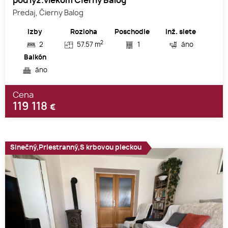
pod lyž.vlekom Čierny Balog
Predaj, Čierny Balog
Izby
Rozloha
Poschodie
Inž. siete
2
2
57.57 m
1
áno
Balkón
áno
Cena
119 118
€
Slnečný,Priestranný,S krbovou pieckou