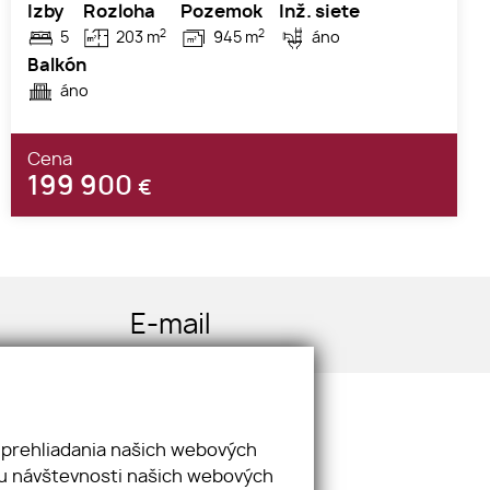
Izby
Rozloha
Pozemok
Inž. siete
2
2
5
203 m
945 m
áno
Balkón
áno
Cena
199 900
€
E-mail
halgasjan@gmail.com
 prehliadania našich webových
zu návštevnosti našich webových