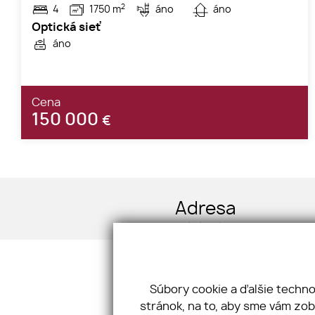
2
4
1750 m
áno
áno
Optická sieť
áno
Cena
150 000
€
Adresa
Rázusova 929/5, 977 01 Brezno
IČO: 50748521 DIČ: 2120459693
Súbory cookie a ďalšie techn
stránok, na to, aby sme vám zo