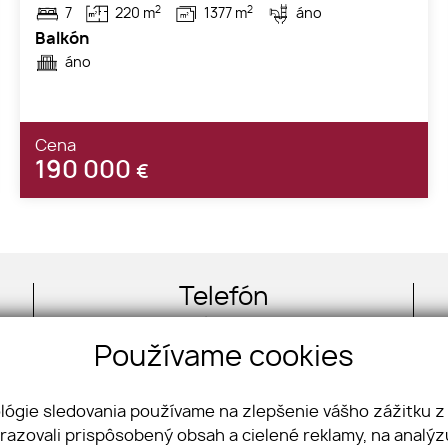
2
2
7
220 m
1377 m
áno
Balkón
áno
Cena
190 000
€
Telefón
+421 948 336 606
Používame cookies
ológie sledovania používame na zlepšenie vášho zážitku z
brazovali prispôsobený obsah a cielené reklamy, na analý