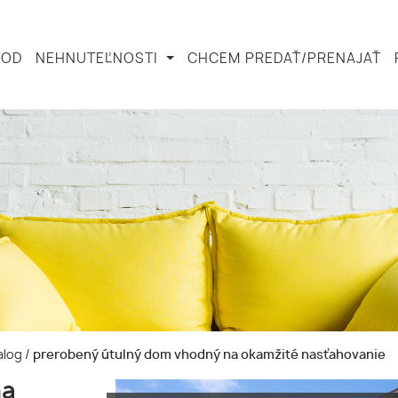
VOD
NEHNUTEĽNOSTI
CHCEM PREDAŤ/PRENAJAŤ
alog
/
prerobený útulný dom vhodný na okamžité nasťahovanie
na