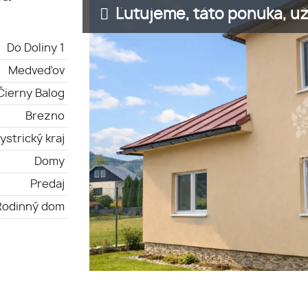
Ľutujeme, táto ponuka, už 
Do Doliny 1
Medveďov
Čierny Balog
Brezno
strický kraj
Domy
Predaj
Rodinný dom