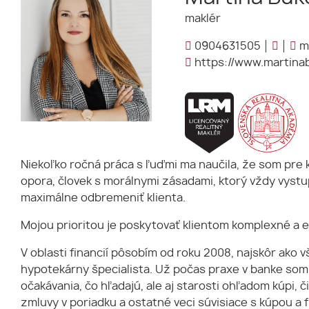
maklér
0904631505
m
https://www.martina
Niekoľko ročná práca s ľuďmi ma naučila, že som pre kl
opora, človek s morálnymi zásadami, ktorý vždy vystu
maximálne odbremeniť klienta.
Mojou prioritou je poskytovať klientom komplexné a ef
V oblasti financií pôsobím od roku 2008, najskôr ako
hypotekárny špecialista. Už počas praxe v banke som 
očakávania, čo hľadajú, ale aj starosti ohľadom kúpi, 
zmluvy v poriadku a ostatné veci súvisiace s kúpou a 