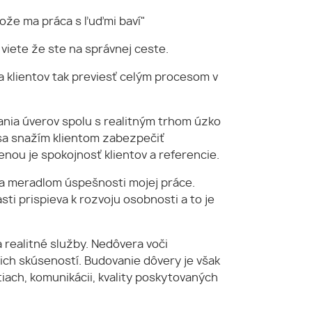
tože ma práca s ľuďmi baví"
 viete že ste na správnej ceste.
 klientov tak previesť celým procesom v
vania úverov spolu s realitným trhom úzko
sa snažím klientom zabezpečiť
ou je spokojnosť klientov a referencie.
ňa meradlom úspešnosti mojej práce.
sti prispieva k rozvoju osobnosti a to je
 realitné služby. Nedôvera voči
ch skúseností. Budovanie dôvery je však
ach, komunikácii, kvality poskytovaných