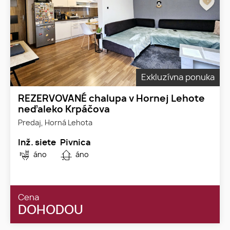
Exkluzívna ponuka
REZERVOVANÉ chalupa v Hornej Lehote
neďaleko Krpáčova
Predaj, Horná Lehota
Inž. siete
Pivnica
áno
áno
Cena
DOHODOU