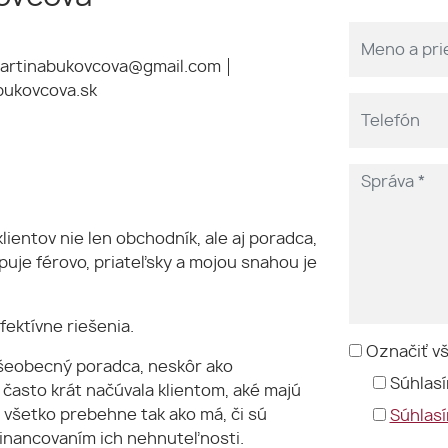
artinabukovcova@gmail.com
bukovcova.sk
ientov nie len obchodník, ale aj poradca,
puje férovo, priateľsky a mojou snahou je
ektívne riešenia.
Označiť v
 všeobecný poradca, neskôr ako
Súhlasí
často krát načúvala klientom, aké majú
či všetko prebehne tak ako má, či sú
Súhlas
financovaním ich nehnuteľnosti.