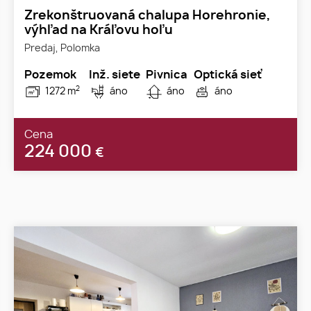
Zrekonštruovaná chalupa Horehronie,
výhľad na Kráľovu hoľu
Predaj, Polomka
Pozemok
Inž. siete
Pivnica
Optická sieť
2
1272 m
áno
áno
áno
Cena
224 000
€