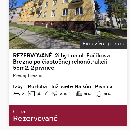
Exkluzívna ponuka
REZERVOVANÉ: 2i byt na ul. Fučíkova,
Brezno po čiastočnej rekonštrukcii
56m2, 2 pivnice
Predaj, Brezno
Izby
Rozloha
Inž. siete
Balkón
Pivnica
2
2
56 m
áno
áno
áno
Cena
Rezervované