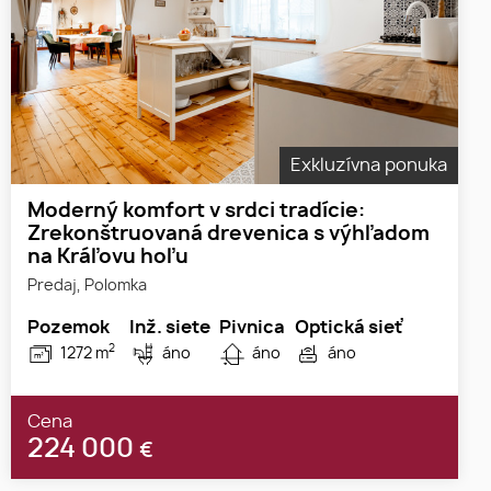
Exkluzívna ponuka
Moderný komfort v srdci tradície:
Zrekonštruovaná drevenica s výhľadom
na Kráľovu hoľu
Predaj, Polomka
Pozemok
Inž. siete
Pivnica
Optická sieť
2
1272 m
áno
áno
áno
Cena
224 000
€