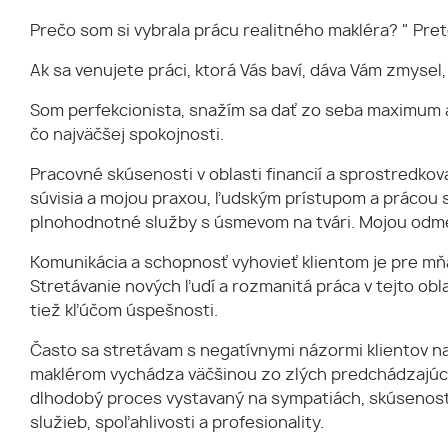
Prečo som si vybrala prácu realitného makléra? " Pre
Ak sa venujete práci, ktorá Vás baví, dáva Vám zmysel,
Som perfekcionista, snažím sa dať zo seba maximum a
čo najväčšej spokojnosti.
Pracovné skúsenosti v oblasti financií a sprostredko
súvisia a mojou praxou, ľudským prístupom a prácou 
plnohodnotné služby s úsmevom na tvári. Mojou odmen
Komunikácia a schopnosť vyhovieť klientom je pre m
Stretávanie nových ľudí a rozmanitá práca v tejto obla
tiež kľúčom úspešnosti.
Často sa stretávam s negatívnymi názormi klientov na
maklérom vychádza väčšinou zo zlých predchádzajúci
dlhodobý proces vystavaný na sympatiách, skúsenosti
služieb, spoľahlivosti a profesionality.