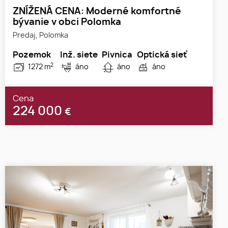
ZNÍŽENÁ CENA: Moderné komfortné
bývanie v obci Polomka
Predaj, Polomka
Pozemok
Inž. siete
Pivnica
Optická sieť
2
1272 m
áno
áno
áno
Cena
224 000
€