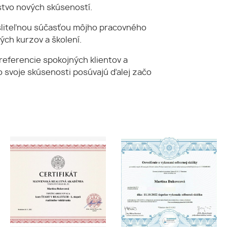
žstvo nových skúseností.
ysliteľnou súčasťou môjho pracovného
ých kurzov a školení.
eferencie spokojných klientov a
o svoje skúsenosti posúvajú ďalej začo