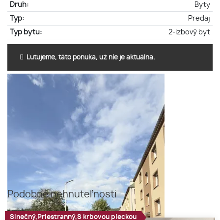
Druh:
Byty
Typ:
Predaj
Typ bytu:
2-izbový byt
Ľutujeme, táto ponuka, už nie je aktuálna.
Podobné nehnuteľnosti
Slnečný,Priestranný,S krbovou pieckou