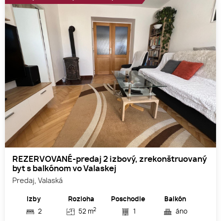
REZERVOVANÉ-predaj 2 izbový, zrekonštruovaný
byt s balkónom vo Valaskej
Predaj, Valaská
Izby
Rozloha
Poschodie
Balkón
2
2
52 m
1
áno