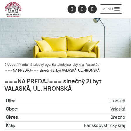
MENU
Úvod
/
Predaj, 2 izbový byt, Banskobystrický kraj, Valaská
/
===NA PREDAJ=== slnečný 2i byt VALASKÁ, UL. HRONSKÁ
===NA PREDAJ=== slnečný 2i byt
VALASKÁ, UL. HRONSKÁ
Ulica:
Hronská
Obec:
Valaská
Okres:
Brezno
Kraj:
Banskobystrický kraj