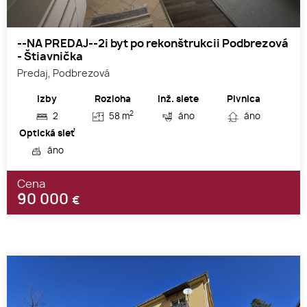
--NA PREDAJ--2i byt po rekonštrukcii Podbrezová
- Štiavnička
Predaj, Podbrezová
Izby
Rozloha
Inž. siete
Pivnica
2
2
58 m
áno
áno
Optická sieť
áno
Cena
90 000
€