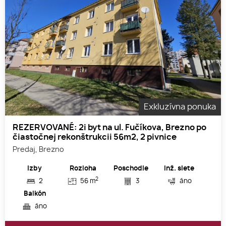
Exkluzívna ponuka
REZERVOVANÉ: 2i byt na ul. Fučíkova, Brezno po
čiastočnej rekonštrukcii 56m2, 2 pivnice
Predaj, Brezno
Izby
Rozloha
Poschodie
Inž. siete
2
2
56 m
3
áno
Balkón
áno