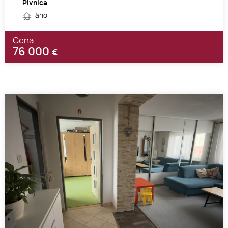
Pivnica
áno
Cena
76 000
€