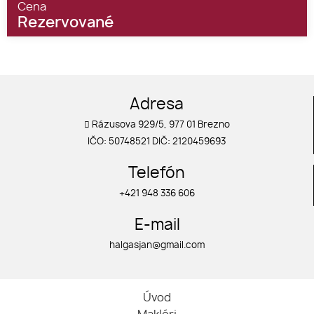
Cena
Rezervované
Adresa
Rázusova 929/5, 977 01 Brezno
IČO: 50748521 DIČ: 2120459693
Telefón
+421 948 336 606
E-mail
halgasjan@gmail.com
Úvod