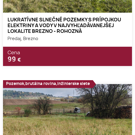
LUKRATÍVNE SLNEČNÉ POZEMKY S PRÍPOJKOU
ELEKTRINY A VODY V NAJVYHĽADÁVANEJŠEJ
LOKALITE BREZNO - ROHOZNÁ
Predaj, Brezno
Cena
99
€
Pozemok,brutálna rovina,inžinierske siete