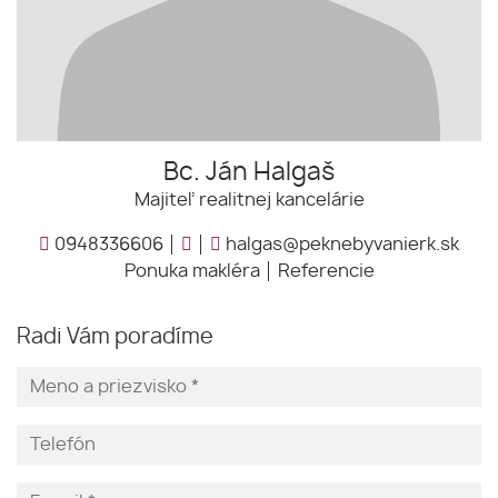
Bc. Ján Halgaš
Majiteľ realitnej kancelárie
0948336606
halgas@peknebyvanierk.sk
Ponuka makléra
Referencie
Radi Vám poradíme