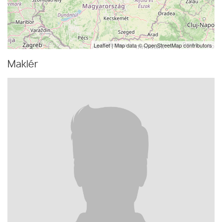
Leaflet
| Map data ©
OpenStreetMap
contributors
Maklér