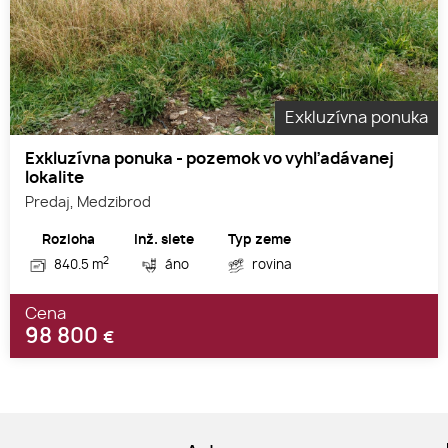
Exkluzívna ponuka
Exkluzívna ponuka - pozemok vo vyhľadávanej
lokalite
Predaj, Medzibrod
Rozloha
Inž. siete
Typ zeme
2
840.5 m
áno
rovina
Cena
98 800
€