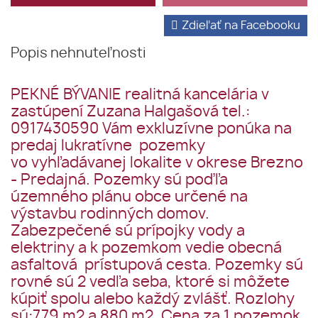
Zdieľať na Facebooku
Popis nehnuteľnosti
PEKNÉ BÝVANIE realitná kancelária v
zastúpení Zuzana Halgašová tel.:
0917430590 Vám exkluzívne ponúka na
predaj lukratívne pozemky
vo vyhľadávanej lokalite v okrese Brezno
- Predajná. Pozemky sú poďľa
územného plánu obce určené na
výstavbu rodinných domov.
Zabezpečené sú prípojky vody a
elektriny a k pozemkom vedie obecná
asfaltová prístupová cesta. Pozemky sú
rovné sú 2 vedľa seba, ktoré si môžete
kúpiť spolu alebo každý zvlášť. Rozlohy
sú:779 m2 a 880 m2. Cena za 1 pozemok