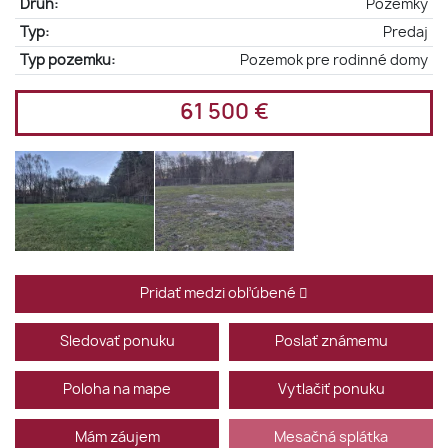
Druh:
Pozemky
Typ:
Predaj
Typ pozemku:
Pozemok pre rodinné domy
61 500 €
Pridať medzi obľúbené
Sledovať ponuku
Poslať známemu
Poloha na mape
Vytlačiť ponuku
Mám záujem
Mesačná splátka