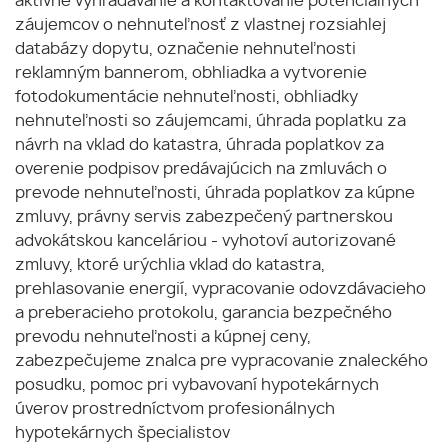
aktívne vyhľadávanie a kontaktovanie potenciálnych
záujemcov o nehnuteľnosť z vlastnej rozsiahlej
databázy dopytu, označenie nehnuteľnosti
reklamným bannerom, obhliadka a vytvorenie
fotodokumentácie nehnuteľnosti, obhliadky
nehnuteľnosti so záujemcami, úhrada poplatku za
návrh na vklad do katastra, úhrada poplatkov za
overenie podpisov predávajúcich na zmluvách o
prevode nehnuteľnosti, úhrada poplatkov za kúpne
zmluvy, právny servis zabezpečený partnerskou
advokátskou kanceláriou - vyhotoví autorizované
zmluvy, ktoré urýchlia vklad do katastra,
prehlasovanie energií, vypracovanie odovzdávacieho
a preberacieho protokolu, garancia bezpečného
prevodu nehnuteľnosti a kúpnej ceny,
zabezpečujeme znalca pre vypracovanie znaleckého
posudku, pomoc pri vybavovaní hypotekárnych
úverov prostredníctvom profesionálnych
hypotekárnych špecialistov