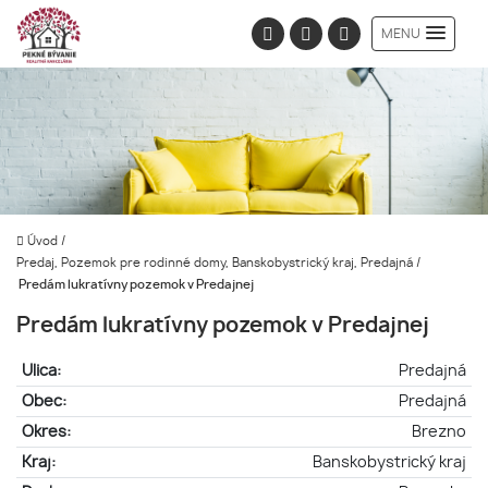
MENU
Úvod
/
Predaj, Pozemok pre rodinné domy, Banskobystrický kraj, Predajná
/
Predám lukratívny pozemok v Predajnej
Predám lukratívny pozemok v Predajnej
Ulica:
Predajná
Obec:
Predajná
Okres:
Brezno
Kraj:
Banskobystrický kraj