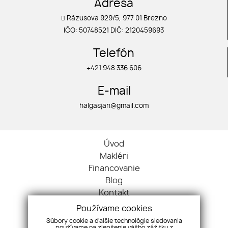
Adresa
Rázusova 929/5, 977 01 Brezno
IČO: 50748521 DIČ: 2120459693
Telefón
+421 948 336 606
E-mail
halgasjan@gmail.com
Úvod
Makléri
Financovanie
Blog
Kontakt
Ochrana osobných údajov
Používame cookies
Cookies
Súbory cookie a ďalšie technológie sledovania
používame na zlepšenie vášho zážitku z