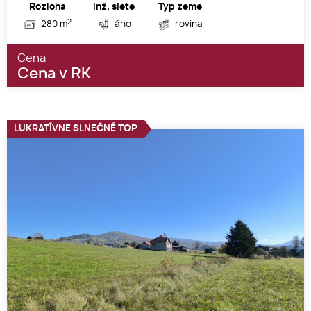
Rozloha
Inž. siete
Typ zeme
2
280 m
áno
rovina
Cena
Cena v RK
LUKRATÍVNE SLNEČNÉ TOP