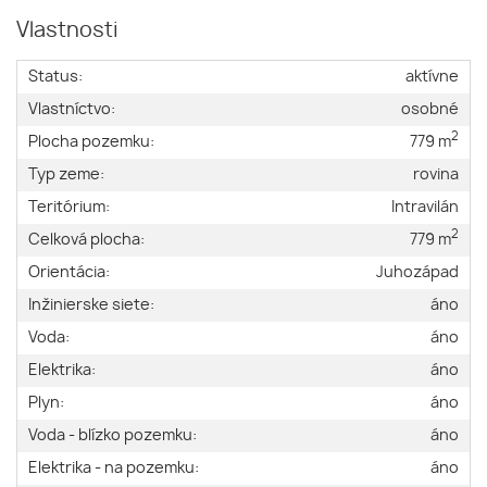
Vlastnosti
Status:
aktívne
Vlastníctvo:
osobné
2
Plocha pozemku:
779 m
Typ zeme:
rovina
Teritórium:
Intravilán
2
Celková plocha:
779 m
Orientácia:
Juhozápad
Inžinierske siete:
áno
Voda:
áno
Elektrika:
áno
Plyn:
áno
Voda - blízko pozemku:
áno
Elektrika - na pozemku:
áno