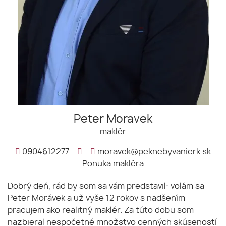
Peter Moravek
maklér
0904612277
moravek@peknebyvanierk.sk
Ponuka makléra
Dobrý deň, rád by som sa vám predstavil: volám sa
Peter Morávek a už vyše 12 rokov s nadšením
pracujem ako realitný maklér. Za túto dobu som
nazbieral nespočetné množstvo cenných skúseností