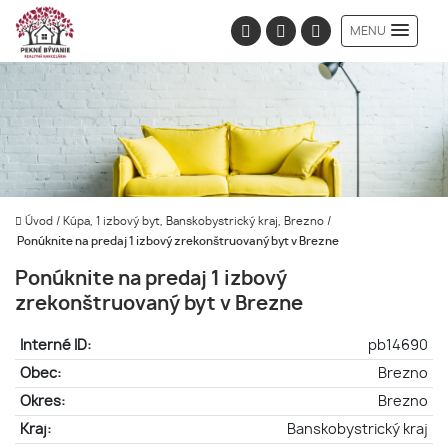
MENU
Úvod
/
Kúpa, 1 izbový byt, Banskobystrický kraj, Brezno
/
Ponúknite na predaj 1 izbový zrekonštruovaný byt v Brezne
Ponúknite na predaj 1 izbový
zrekonštruovaný byt v Brezne
Interné ID:
pb14690
Obec:
Brezno
Okres:
Brezno
Kraj:
Banskobystrický kraj