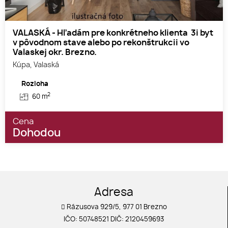
VALASKÁ - Hľadám pre konkrétneho klienta 3i byt
v pôvodnom stave alebo po rekonštrukcii vo
Valaskej okr. Brezno.
Kúpa, Valaská
Rozloha
2
60 m
Cena
Dohodou
Adresa
Rázusova 929/5, 977 01 Brezno
IČO: 50748521 DIČ: 2120459693