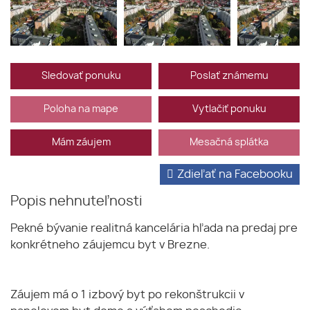
Sledovať ponuku
Poslať známemu
Poloha na mape
Vytlačiť ponuku
Mám záujem
Mesačná splátka
Zdieľať na Facebooku
Popis nehnuteľnosti
Pekné bývanie realitná kancelária hľada na predaj pre
konkrétneho záujemcu byt v Brezne.
Záujem má o 1 izbový byt po rekonštrukcii v