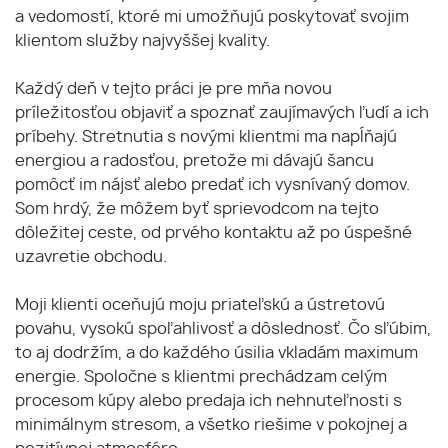
a vedomostí, ktoré mi umožňujú poskytovať svojim
klientom služby najvyššej kvality.
Každý deň v tejto práci je pre mňa novou
príležitosťou objaviť a spoznať zaujímavých ľudí a ich
príbehy. Stretnutia s novými klientmi ma napĺňajú
energiou a radosťou, pretože mi dávajú šancu
pomôcť im nájsť alebo predať ich vysnívaný domov.
Som hrdý, že môžem byť sprievodcom na tejto
dôležitej ceste, od prvého kontaktu až po úspešné
uzavretie obchodu.
Moji klienti oceňujú moju priateľskú a ústretovú
povahu, vysokú spoľahlivosť a dôslednosť. Čo sľúbim,
to aj dodržím, a do každého úsilia vkladám maximum
energie. Spoločne s klientmi prechádzam celým
procesom kúpy alebo predaja ich nehnuteľnosti s
minimálnym stresom, a všetko riešime v pokojnej a