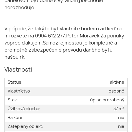
panelovom byt.dome s výťahom,poschodie
nerozhoduje.
V prípade,že takýto byt vlastníte budem rád keď sa
mi ozvete na 0904 612 277,Peter Morávek.Za ponuky
vopred ďakujem.Samozrejmosťou je kompletné a
promptné zabezpečenie prevodu daného bytu
našou rk.
Vlastnosti
Status:
aktívne
Vlastníctvo:
osobné
Stav:
úplne prerobený
2
Úžitková plocha:
37 m
Balkón:
nie
Zateplený objekt:
nie