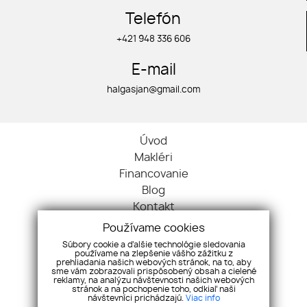
Telefón
+421 948 336 606
E-mail
halgasjan@gmail.com
Úvod
Makléri
Financovanie
Blog
Kontakt
Ochrana osobných údajov
Používame cookies
Cookies
Súbory cookie a ďalšie technológie sledovania
používame na zlepšenie vášho zážitku z
Byty
prehliadania našich webových stránok, na to, aby
sme vám zobrazovali prispôsobený obsah a cielené
Domy
reklamy, na analýzu návštevnosti našich webových
Nehnuteľnosti
stránok a na pochopenie toho, odkiaľ naši
návštevníci prichádzajú.
Viac info
Pozemky