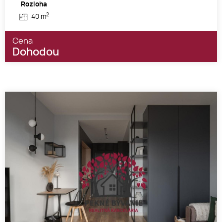
Rozloha
2
40 m
Cena
Dohodou