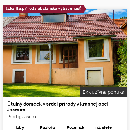
Lokalita,príroda,občianska vybavenosť
Exkluzívna ponuka
Útulný domček v srdci prírody v krásnej obci
Jasenie
Predaj, Jasenie
Izby
Rozloha
Pozemok
Inž. siete