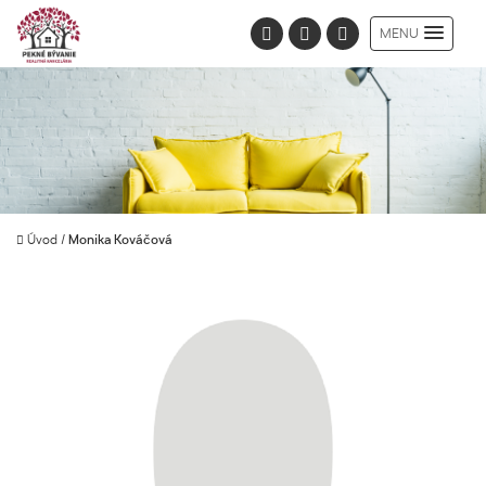
MENU
Úvod
/
Monika Kováčová