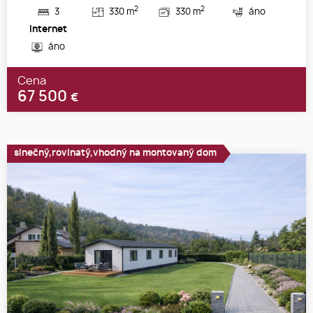
2
2
3
330 m
330 m
áno
Internet
áno
Cena
67 500
€
slnečný,rovinatý,vhodný na montovaný dom