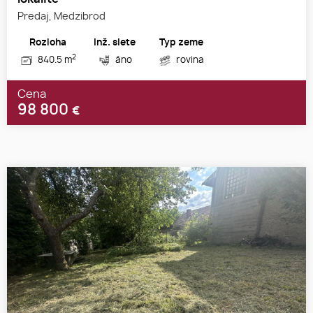
Predaj, Medzibrod
Rozloha
Inž. siete
Typ zeme
2
840.5 m
áno
rovina
Cena
98 800
€