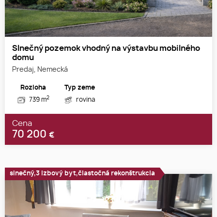
Slnečný pozemok vhodný na výstavbu mobilného
domu
Predaj, Nemecká
Rozloha
Typ zeme
2
739 m
rovina
Cena
70 200
€
slnečný,3 izbový byt,čiastočná rekonštrukcia