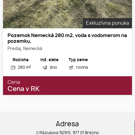
Exkluzívna ponuka
Pozemok Nemecká 280 m2, voda s vodomerom na
pozemku,
Predaj, Nemecká
Rozloha
Inž. siete
Typ zeme
2
280 m
áno
rovina
Cena
Cena v RK
Adresa
Rázusova 929/5, 977 01 Brezno