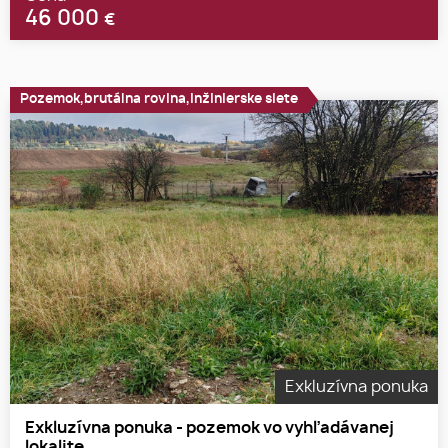
46 000
€
Pozemok,brutálna rovina,inžinierske siete
Exkluzívna ponuka
Exkluzívna ponuka - pozemok vo vyhľadávanej
lokalite