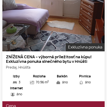
Exkluzívna ponuka
ZNÍŽENÁ CENA – výborná príležitosť na kúpu!
Exkluzívna ponuka slnečného bytu v Hnúšti
Predaj, Hnúšťa
Izby
Rozloha
Balkón
Pivnica
2
3
70.96 m
áno
áno
Internet
áno
Cena