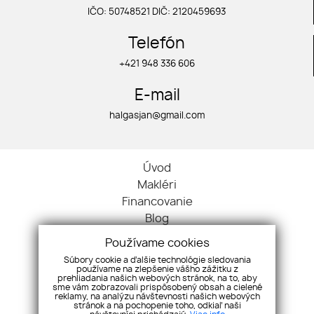
IČO: 50748521 DIČ: 2120459693
Telefón
+421 948 336 606
E-mail
halgasjan@gmail.com
Úvod
Makléri
Financovanie
Blog
Kontakt
Používame cookies
Ochrana osobných údajov
Súbory cookie a ďalšie technológie sledovania
Cookies
používame na zlepšenie vášho zážitku z
prehliadania našich webových stránok, na to, aby
Byty
sme vám zobrazovali prispôsobený obsah a cielené
reklamy, na analýzu návštevnosti našich webových
Domy
stránok a na pochopenie toho, odkiaľ naši